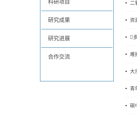
科研项目
二
研究成果
资

研究进展
难
合作交流
大
青
碳