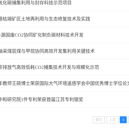
氧化碳捕集利用与封存科技示范项目
源枯竭矿区土地再利用与生态修复技术及实践
多源固废CO2协同矿化制负碳材料技术开发
抽采煤层煤与甲烷协同高效开发集利用关键技术
宗排放气高效低耗CO2捕集技术开发与规模化示范
年教师王硕博士荣获国际大气环境遥感学会中国优秀博士学位论
​中和研究院1件专利荣获首届江苏专利银奖
首页
上页
1