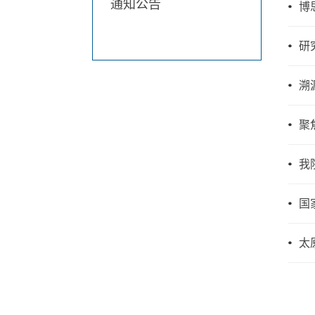
通知公告
博
研
溯
聚
我
国
太