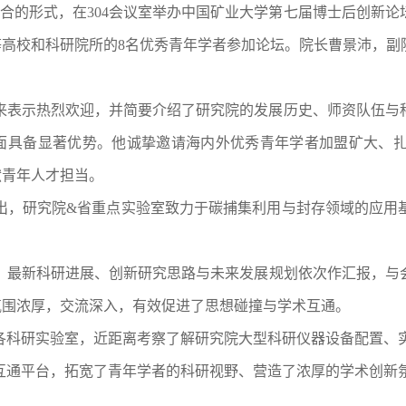
结合的形式，在3
04
会议室举办中国矿业大学第七届博士后创新论
等高校和科研院所的
8
名优秀青年学者参加论坛。院长曹景沛，副
来表示热烈欢迎，并简要介绍了研究院的发展历史、师资队伍与
面具备显著优势。他诚挚邀请海内外优秀青年学者加盟矿大、
献青年人才担当
。
出，研究院
&省重点实验室致力于碳捕集利用与封存领域的应用
、
最新科研进展、创新研究思路
与未来发展规划依次作汇报，与
氛围浓厚，
交流深入，有效促进了思想碰撞与学术互通
。
各科研实验室，近距离考察了解研究院大型科研仪器设备配置、
互通平台，拓宽了
青年学者的
科研视野、营造了浓厚的学术创新