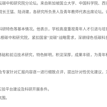
坛碳中和研究院分论坛。来自新加坡国立大学、中国科学院、西
院长王猛、陆诗建，各研究所负责人及青年教师代表出席论坛。
科研特色等基本情况。
他表示，学校高度重视青年人才引进与培
扎根碳中和研究院，紧扣国家
“双碳”战略需求，深耕绿色低碳科
基础和前沿技术研究，特色鲜明，
积淀深厚
，成果丰硕，
为青年
会专家
针对汇报内容逐一进行细致点评，提出针对性优化建议，
实验平台建设及科研开展条件
。
氛围。