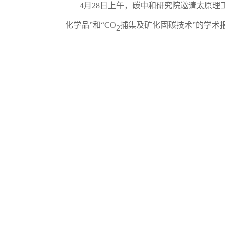
4
月
2
8
日上午，碳中和研究院邀请太原理
化学品
”
和
“CO
捕集及矿化固碳技术
”
的学术
2