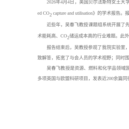
2026
年
4
月
4
日，英国贝尔法斯特女王大
ed CO
capture and utilisation
》的学术报告。
2
近些年，吴春飞教授课题组系统开展了
术能耗高、
CO
储运成本高的行业难题。此
2
报告结束后，吴教授参观了我院实验室
致解答，拓宽了与会人员的学术视野；同时围
吴春飞教授是资源、燃料和化学品领域
多项英国与欧盟科研项目，发表近
200
余篇同